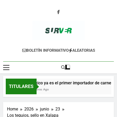
Skip
to
content
SURVER
BOLETÍN INFORMATIVO
ALEATORIAS
México ya es el primer importador de carne de 
TITULARES
10 Horas Ago
Home
2026
junio
23
Los tequios, sello en Xalapa