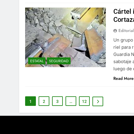
Cártel 
Cortaz
Editorial
Un grupo 
riel para 
Guardia N
ESTATAL
SEGURIDAD
sabotaje 
luego de 
Read More
1
2
3
…
12