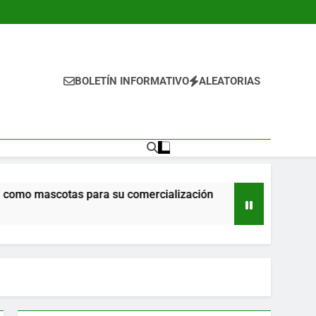
BOLETÍN INFORMATIVO
ALEATORIAS
otas para su comercialización
Propone Ricardo
15 Horas Ago