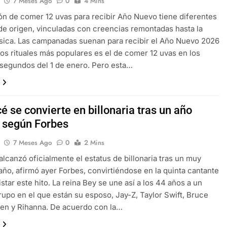
7 Meses Ago
0
4 Mins
ión de comer 12 uvas para recibir Año Nuevo tiene diferentes
 de origen, vinculadas con creencias remontadas hasta la
ica. Las campanadas suenan para recibir el Año Nuevo 2026
los rituales más populares es el de comer 12 uvas en los
segundos del 1 de enero. Pero esta…
 se convierte en billonaria tras un año
, según Forbes
7 Meses Ago
0
2 Mins
lcanzó oficialmente el estatus de billonaria tras un muy
 año, afirmó ayer Forbes, convirtiéndose en la quinta cantante
star este hito. La reina Bey se une así a los 44 años a un
rupo en el que están su esposo, Jay-Z, Taylor Swift, Bruce
en y Rihanna. De acuerdo con la…