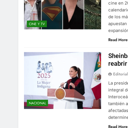
cine en 2
calendari
de los má
apuestan 
CINE Y TV
expansión
Read More
Sheinb
reabrir
Editorial
La presid
integral 
Interoceá
NACIONAL
también a
afectadas
determine
Read More