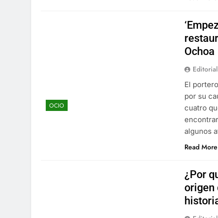
‘Empez
restau
Ochoa
Editorial
El porter
por su ca
OCIO
cuatro qu
encontrar
algunos a
Read More
¿Por q
origen
histori