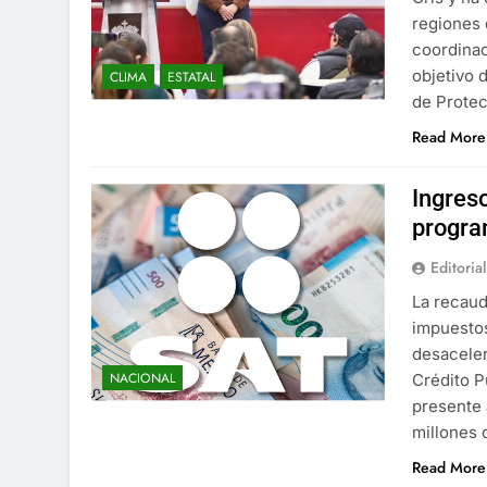
regiones 
coordinac
objetivo 
CLIMA
ESTATAL
de Protec
Read More
Ingres
progr
Editorial
La recaud
impuestos
desaceler
NACIONAL
Crédito P
presente 
millones
Read More