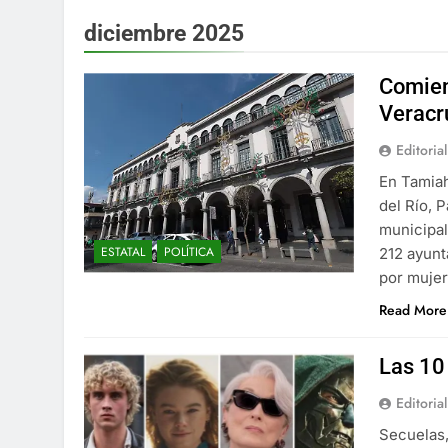
diciembre 2025
Comien
Veracr
Editorial
En Tamiah
del Río, 
municipal
ESTATAL
POLÍTICA
212 ayunt
por mujer
Read More
Las 10
Editorial
Secuelas,