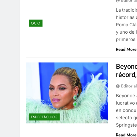
Editorial
La tradic
historias
OCIO
Roma Clás
y uno de 
primeros 
Read More
Beyoncé
récord
Editorial
Beyoncé a
lucrativo
en conqui
ESPECTÁCULOS
selecto g
Springste
Read More