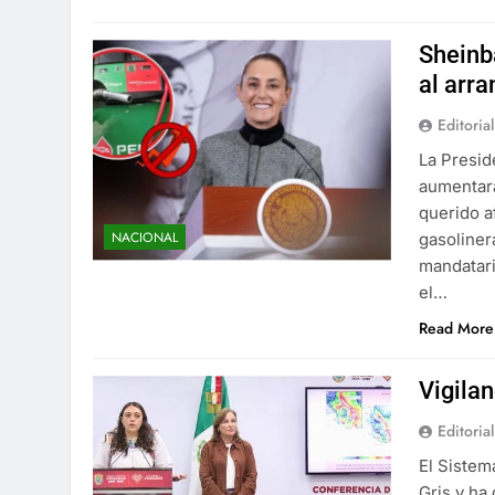
Sheinb
al arr
Editorial
La Presid
aumentará
querido a
NACIONAL
gasoliner
mandatari
el…
Read More
Vigila
Editorial
El Sistem
Gris y ha