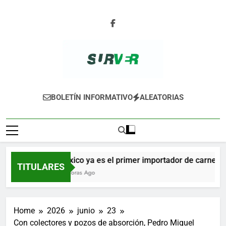
Skip
to
content
SURVER
BOLETÍN INFORMATIVO
ALEATORIAS
México ya es el primer importador de carne de 
TITULARES
15 Horas Ago
Home
2026
junio
23
Con colectores y pozos de absorción, Pedro Miguel