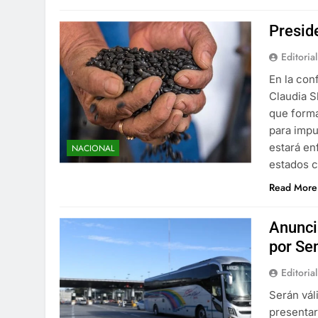
Preside
Editorial
En la con
Claudia Sh
que forma
para impu
estará en
NACIONAL
estados c
Read More
Anunci
por Se
Editorial
Serán vál
presentar