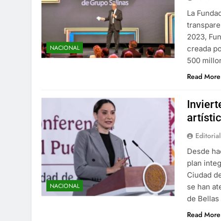
La Fundac
transpare
2023, Fun
NACIONAL
creada po
500 mill
Read More
Invier
artísti
Editorial
Desde hac
plan inte
Ciudad de
NACIONAL
se han at
de Bellas
Read More