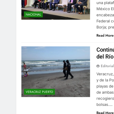
una plata
México El
NACIONAL
encabezad
Federal c
Borja; pr
Read More
Contin
del Río
Editorial
Veracruz,
y de la Po
playas de
VERACRUZ PUERTO
de ambas 
recogiero
bolsas….
Read More