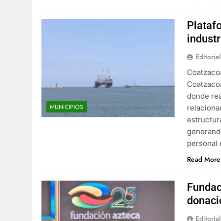
Platafo
indust
Editorial
Coatzacoa
Coatzacoa
donde rea
MUNICIPIOS
relaciona
estructur
generando
personal 
Read More
Fundac
donaci
Editorial