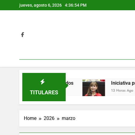
Skip
jueves, agosto 6, 2026
4:36:55 PM
to
content
ay varios detenidos
Iniciativa propone prohib
13 Horas Ago
TITULARES
Home
2026
marzo