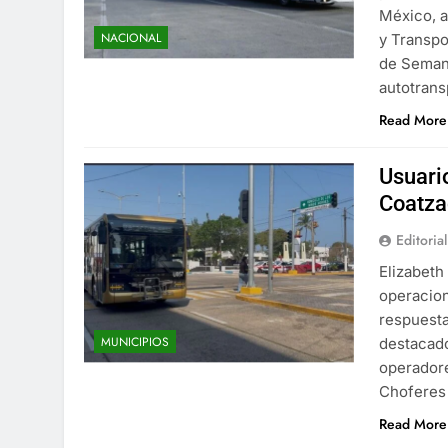
México, a
NACIONAL
y Transpo
de Semana
autotrans
Read More
Usuari
Coatza
Editorial
Elizabeth
operacion
respuesta
MUNICIPIOS
destacado
operadore
Choferes 
Read More