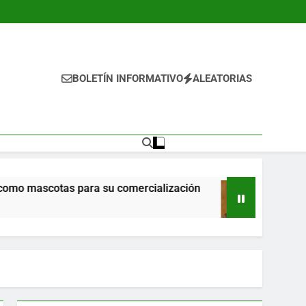
BOLETÍN INFORMATIVO
ALEATORIAS
s para su comercialización
Propone Ricardo Mo
13 Horas Ago