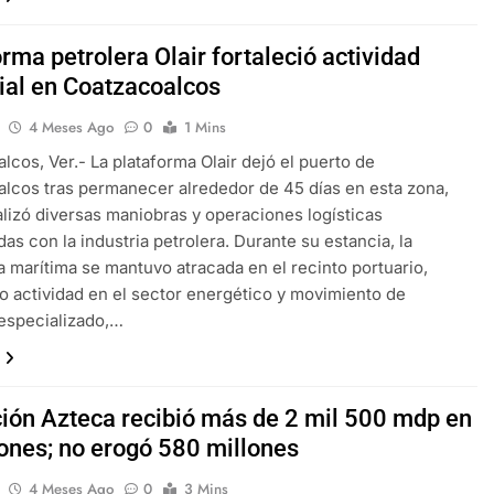
rma petrolera Olair fortaleció actividad
rial en Coatzacoalcos
4 Meses Ago
0
1 Mins
lcos, Ver.- La plataforma Olair dejó el puerto de
lcos tras permanecer alrededor de 45 días en esta zona,
lizó diversas maniobras y operaciones logísticas
das con la industria petrolera. Durante su estancia, la
a marítima se mantuvo atracada en el recinto portuario,
 actividad en el sector energético y movimiento de
especializado,…
ión Azteca recibió más de 2 mil 500 mdp en
ones; no erogó 580 millones
4 Meses Ago
0
3 Mins