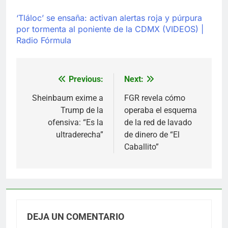
‘Tláloc’ se ensaña: activan alertas roja y púrpura
por tormenta al poniente de la CDMX (VIDEOS) |
Radio Fórmula
Previous:
Next:
Navegación
de
Sheinbaum exime a
FGR revela cómo
Trump de la
operaba el esquema
entradas
ofensiva: “Es la
de la red de lavado
ultraderecha”
de dinero de “El
Caballito”
DEJA UN COMENTARIO