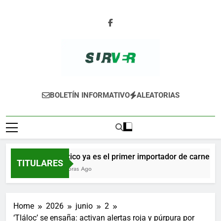
Skip
to
content
SURVER
BOLETÍN INFORMATIVO
ALEATORIAS
México ya es el primer importador de carne de c
TITULARES
14 Horas Ago
Home
2026
junio
2
‘Tláloc’ se ensaña: activan alertas roja y púrpura por