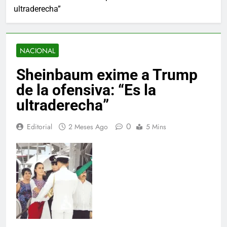
ultraderecha”
NACIONAL
Sheinbaum exime a Trump
de la ofensiva: “Es la
ultraderecha”
0
Editorial
2 Meses Ago
5 Mins