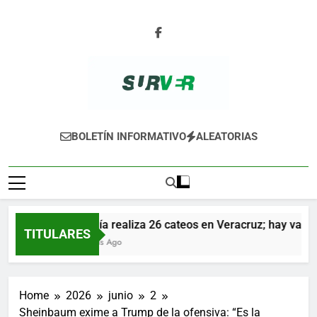
Skip
to
content
SURVER
BOLETÍN INFORMATIVO
ALEATORIAS
Fiscalía realiza 26 cateos en Veracruz; hay varios 
TITULARES
16 Horas Ago
Home
2026
junio
2
Sheinbaum exime a Trump de la ofensiva: “Es la