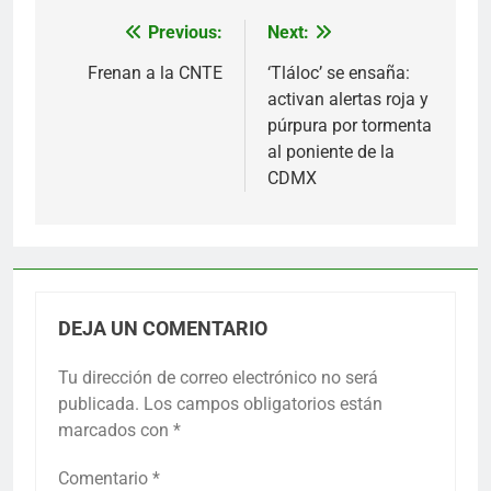
Previous:
Next:
Navegación
de
Frenan a la CNTE
‘Tláloc’ se ensaña:
activan alertas roja y
entradas
púrpura por tormenta
al poniente de la
CDMX
DEJA UN COMENTARIO
Tu dirección de correo electrónico no será
publicada.
Los campos obligatorios están
marcados con
*
Comentario
*