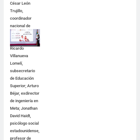
César León
Trujillo,
coordinador
nacional de
becas para el
Bienestar;
Ricardo
Villanueva
Lomelí,
subsecretario
de Educación
Superior; Arturo
Béjar, exdirector
de ingeniería en
Meta; Jonathan
David Haidt,
psicólogo social
estadounidense,
profesor de