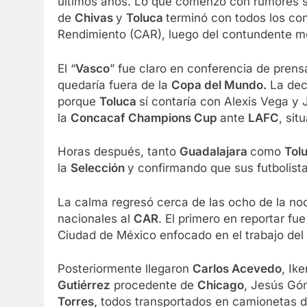
últimos años. Lo que comenzó con rumores so
de
Chivas
y
Toluca
terminó con todos los co
Rendimiento (CAR), luego del contundente 
El “
Vasco
” fue claro en conferencia de prens
quedaría fuera de la
Copa del Mundo.
La decl
porque
Toluca
sí contaría con Alexis Vega y 
la
Concacaf Champions Cup
ante
LAFC
, si
Horas después, tanto
Guadalajara
como
Tol
la
Selección
y confirmando que sus futbolista
La calma regresó cerca de las ocho de la no
nacionales al
CAR
. El primero en reportar fu
Ciudad de México enfocado en el trabajo del
Posteriormente llegaron
Carlos Acevedo
, Ik
Gutiérrez
procedente de
Chicago
, Jesús Gó
Torres,
todos transportados en camionetas d