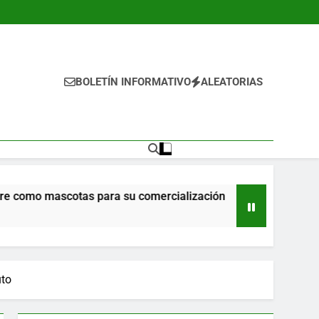
BOLETÍN INFORMATIVO
ALEATORIAS
 mascotas para su comercialización
Propone Ri
3 Horas Ago
uto