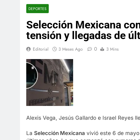
DEPORTES
Selección Mexicana com
tensión y llegadas de ú
0
Editorial
3 Meses Ago
3 Mins
Alexis Vega, Jesús Gallardo e Israel Reyes lle
La
Selección Mexicana
vivió este 6 de mayo