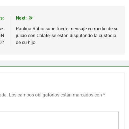
s:
Next:
e:
Paulina Rubio sube fuerte mensaje en medio de su
EN
juicio con Colate; se están disputando la custodia
O?
de su hijo
ada.
Los campos obligatorios están marcados con
*