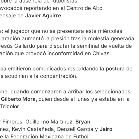
bre la ausencia de futbolistas
nvocados reportando en el Centro de Alto
mensaje de
Javier Aguirre.
a: el jugador que no se presentara este miércoles
aración aumentó la presión tras la molestia generada
Jesús Gallardo para disputar la semifinal de vuelta de
tuación que provocó inconformidad en Chivas.
uca
emitieron comunicados respaldando la postura de
s acudirían a la concentración.
che, cuando comenzaron a arribar los seleccionados
e
Gilberto Mora,
quien desde el lunes ya estaba en la
Tricolor
.
er Fimbres, Guillermo Martínez,
Bryan
mez, Kevin Castañeda, Denzell García y
Jairo
e la Federación Mexicana de Futbol.