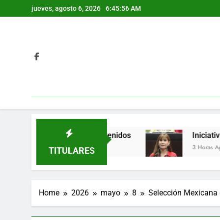
Skip
jueves, agosto 6, 2026
6:45:57 AM
to
content
racruz; hay varios detenidos
Iniciativa propon
3 Horas Ago
TITULARES
Home
2026
mayo
8
Selección Mexicana 