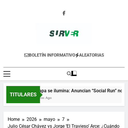
Skip
to
content
SURVER
BOLETÍN INFORMATIVO
ALEATORIAS
Xalapa se ilumina: Anuncian “Social Run” noctur
TITULARES
2 Horas Ago
Home
2026
mayo
7
Julio César Chávez vs Jorge ‘El Travieso’ Arce: ¿Cuándo