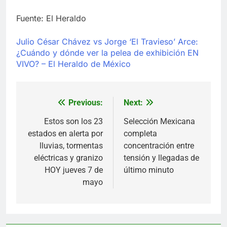
Fuente: El Heraldo
Julio César Chávez vs Jorge ‘El Travieso’ Arce:
¿Cuándo y dónde ver la pelea de exhibición EN
VIVO? – El Heraldo de México
Previous:
Next:
Navegación
de
Estos son los 23
Selección Mexicana
estados en alerta por
completa
entradas
lluvias, tormentas
concentración entre
eléctricas y granizo
tensión y llegadas de
HOY jueves 7 de
último minuto
mayo