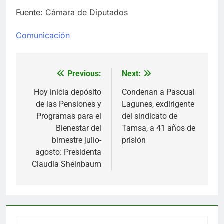
Fuente: Cámara de Diputados
Comunicación
Previous:
Next:
Navegación
de
Hoy inicia depósito
Condenan a Pascual
de las Pensiones y
Lagunes, exdirigente
entradas
Programas para el
del sindicato de
Bienestar del
Tamsa, a 41 años de
bimestre julio-
prisión
agosto: Presidenta
Claudia Sheinbaum