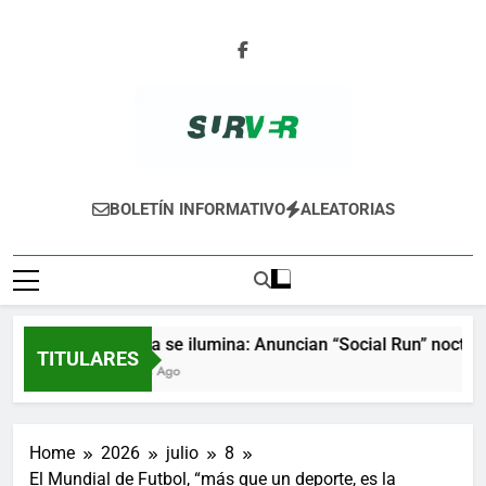
Skip
to
content
SURVER
BOLETÍN INFORMATIVO
ALEATORIAS
Xalapa se ilumina: Anuncian “Social Run” nocturna 
TITULARES
9 Horas Ago
Home
2026
julio
8
El Mundial de Futbol, “más que un deporte, es la