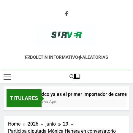
Skip
to
content
SURVER
BOLETÍN INFORMATIVO
ALEATORIAS
México ya es el primer importador de carne de 
TITULARES
13 Horas Ago
Home
2026
junio
29
Participa diputada Mónica Herrera en conversatorio