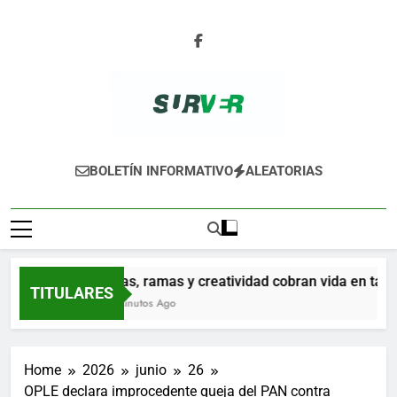
Skip
to
content
SURVER
BOLETÍN INFORMATIVO
ALEATORIAS
Hojas, ramas y creatividad cobran vida en taller g
TITULARES
27 Minutos Ago
Home
2026
junio
26
OPLE declara improcedente queja del PAN contra