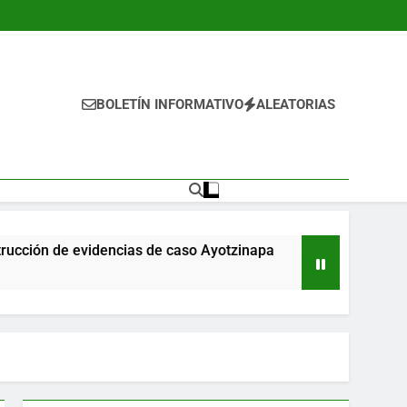
BOLETÍN INFORMATIVO
ALEATORIAS
e evidencias de caso Ayotzinapa
Aval de Shei
11 Horas Ago