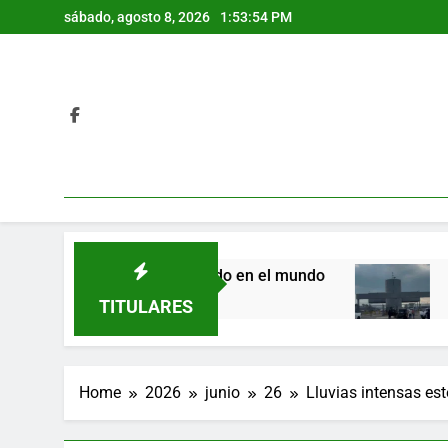
Skip
sábado, agosto 8, 2026
1:53:55 PM
to
content
ador de carne de cerdo en el mundo
Ingresan a
11 Horas Ago
TITULARES
Home
2026
junio
26
Lluvias intensas es