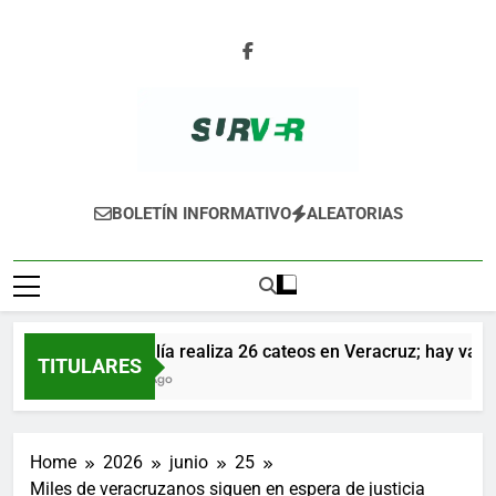
Skip
to
content
SURVER
BOLETÍN INFORMATIVO
ALEATORIAS
Fiscalía realiza 26 cateos en Veracruz; hay varios 
TITULARES
1 Día Ago
Home
2026
junio
25
Miles de veracruzanos siguen en espera de justicia