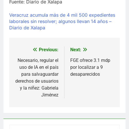
Fuente: Diario de Xalapa
Veracruz acumula más de 4 mil 500 expedientes
laborales sin resolver; algunos llevan 14 años –
Diario de Xalapa
Previous:
Next:
Navegación
de
Necesario, regular el
FGE ofrece 3.1 mdp
uso de IA en el país
por localizar a 9
entradas
para salvaguardar
desaparecidos
derechos de usuarios
y la niñez: Gabriela
Jiménez