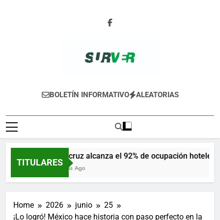
Skip
to
content
SURVER
BOLETÍN INFORMATIVO
ALEATORIAS
Veracruz alcanza el 92% de ocupación hotelera e
TITULARES
9 Horas Ago
Home
2026
junio
25
¡Lo logró! México hace historia con paso perfecto en la