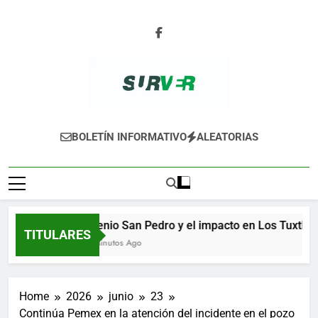
Skip
to
content
SURVER
BOLETÍN INFORMATIVO
ALEATORIAS
Ingenio San Pedro y el impacto en Los Tuxtlas
TITULARES
56 Minutos Ago
Home
2026
junio
23
Continúa Pemex en la atención del incidente en el pozo