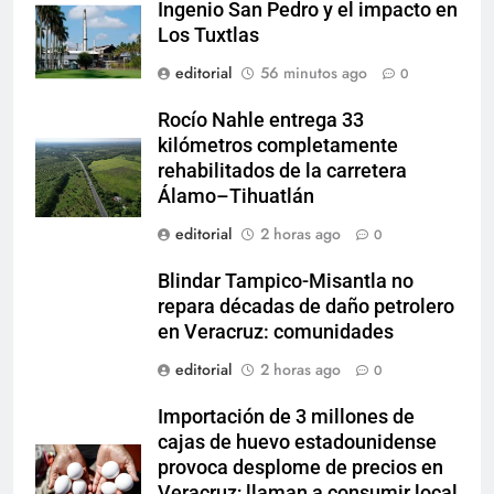
Ingenio San Pedro y el impacto en
Los Tuxtlas
editorial
56 minutos ago
0
Rocío Nahle entrega 33
kilómetros completamente
rehabilitados de la carretera
Álamo–Tihuatlán
editorial
2 horas ago
0
Blindar Tampico-Misantla no
repara décadas de daño petrolero
en Veracruz: comunidades
editorial
2 horas ago
0
Importación de 3 millones de
cajas de huevo estadounidense
provoca desplome de precios en
Veracruz; llaman a consumir local