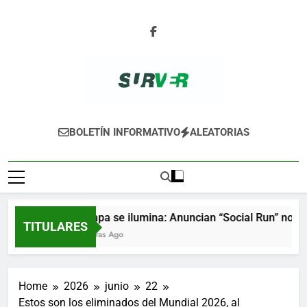
Skip
to
content
SURVER
BOLETÍN INFORMATIVO
ALEATORIAS
Xalapa se ilumina: Anuncian “Social Run” nocturn
TITULARES
4 Horas Ago
Home
2026
junio
22
Estos son los eliminados del Mundial 2026, al