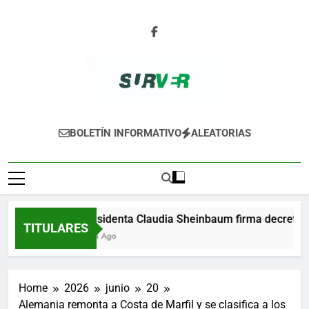
Skip
to
content
SURVER
BOLETÍN INFORMATIVO
ALEATORIAS
Presidenta Claudia Sheinbaum firma decreto par
TITULARES
1 Día Ago
Home
2026
junio
20
Alemania remonta a Costa de Marfil y se clasifica a los