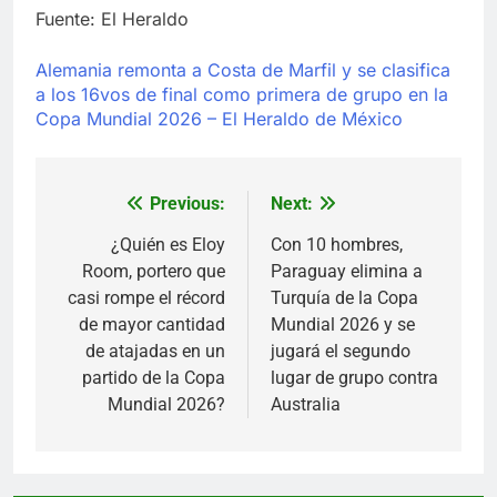
Fuente: El Heraldo
Alemania remonta a Costa de Marfil y se clasifica
a los 16vos de final como primera de grupo en la
Copa Mundial 2026 – El Heraldo de México
Previous:
Next:
Navegación
de
¿Quién es Eloy
Con 10 hombres,
Room, portero que
Paraguay elimina a
entradas
casi rompe el récord
Turquía de la Copa
de mayor cantidad
Mundial 2026 y se
de atajadas en un
jugará el segundo
partido de la Copa
lugar de grupo contra
Mundial 2026?
Australia