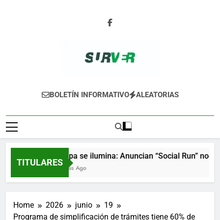
Skip
to
content
SURVER
BOLETÍN INFORMATIVO
ALEATORIAS
Xalapa se ilumina: Anuncian “Social Run” nocturn
TITULARES
9 Horas Ago
Home
2026
junio
19
Programa de simplificación de trámites tiene 60% de