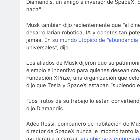
Diamandis, un amigo e inversor de SpaceX, di
nada”.
Musk también dijo recientemente que “el din
desarrollarían robótica, IA y cohetes tan po
jamás. En
su mundo utópico de “abundancia
universales”, dijo.
Los aliados de Musk dijeron que su patrimoni
ejemplo e incentivo para quienes desean crea
Fundación XPrize, una organización que cele
dijo que Tesla y SpaceX estaban “subiendo el 
“Los frutos de su trabajo lo están convirtien
dijo Diamandis.
Adeo Ressi, compañero de habitación de Musk
director de SpaceX nunca le importó tanto 
ayudaran a alcanzar
sus objetivos empresari