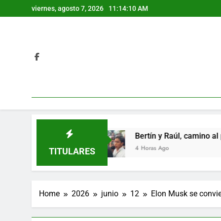
Skip
viernes, agosto 7, 2026
11:14:11 AM
to
content
tlas
Bertín y Raúl, camino al patíbulo
4 Horas Ago
TITULARES
Home
2026
junio
12
Elon Musk se convier