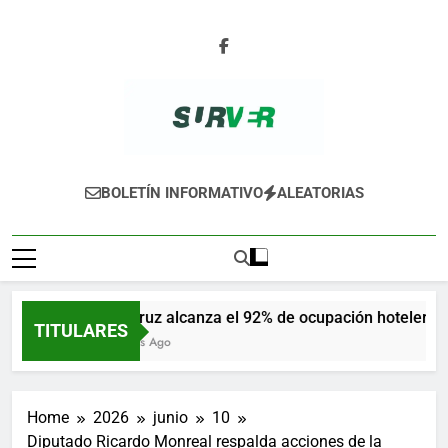
Skip
to
content
SURVER
BOLETÍN INFORMATIVO
ALEATORIAS
Veracruz alcanza el 92% de ocupación hotelera en 
TITULARES
12 Horas Ago
Home
2026
junio
10
Diputado Ricardo Monreal respalda acciones de la