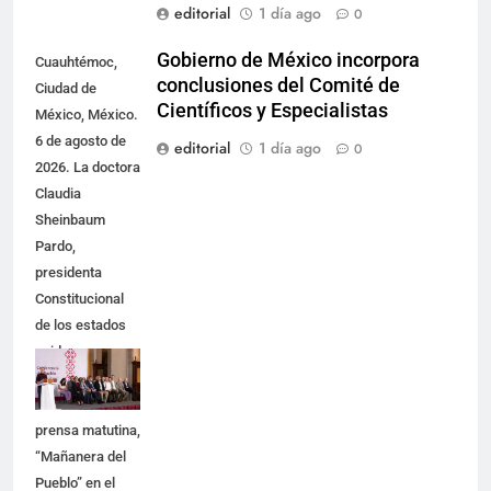
editorial
1 día ago
0
Gobierno de México incorpora
Cuauhtémoc,
conclusiones del Comité de
Ciudad de
Científicos y Especialistas
México, México.
6 de agosto de
editorial
1 día ago
0
2026. La doctora
Claudia
Sheinbaum
Pardo,
presidenta
Constitucional
de los estados
unidos
Mexicanos en
Conferencia de
prensa matutina,
“Mañanera del
Pueblo” en el