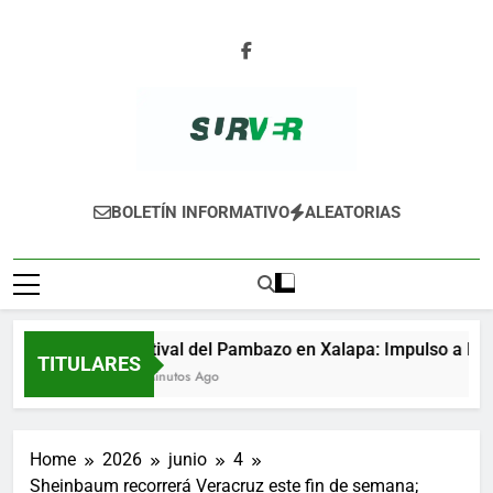
Skip
to
content
SURVER
BOLETÍN INFORMATIVO
ALEATORIAS
Festival del Pambazo en Xalapa: Impulso a la ec
TITULARES
44 Minutos Ago
Home
2026
junio
4
Sheinbaum recorrerá Veracruz este fin de semana;