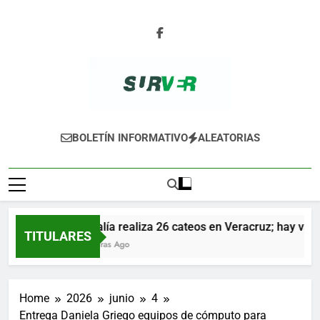
Skip
to
content
SURVER
BOLETÍN INFORMATIVO
ALEATORIAS
Fiscalía realiza 26 cateos en Veracruz; hay vario
TITULARES
23 Horas Ago
Home
2026
junio
4
Entrega Daniela Griego equipos de cómputo para