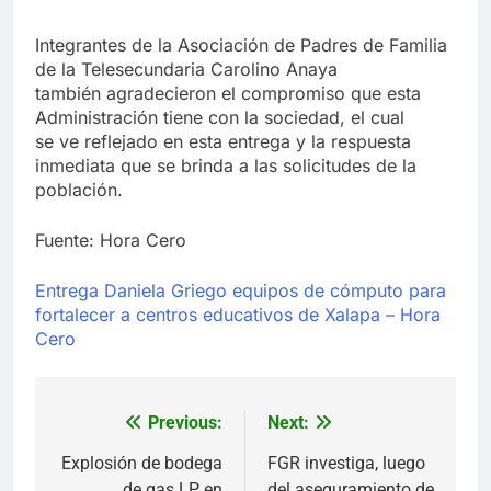
Integrantes de la Asociación de Padres de Familia
de la Telesecundaria Carolino Anaya
también agradecieron el compromiso que esta
Administración tiene con la sociedad, el cual
se ve reflejado en esta entrega y la respuesta
inmediata que se brinda a las solicitudes de la
población.
Fuente: Hora Cero
Entrega Daniela Griego equipos de cómputo para
fortalecer a centros educativos de Xalapa – Hora
Cero
Previous:
Next:
Navegación
de
Explosión de bodega
FGR investiga, luego
de gas LP en
del aseguramiento de