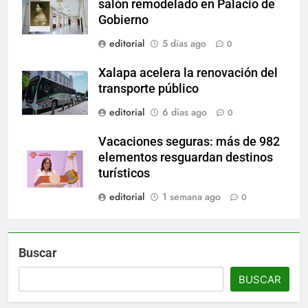
salón remodelado en Palacio de
Gobierno
editorial
5 días ago
0
Xalapa acelera la renovación del
transporte público
editorial
6 días ago
0
Vacaciones seguras: más de 982
elementos resguardan destinos
turísticos
editorial
1 semana ago
0
Buscar
BUSCAR