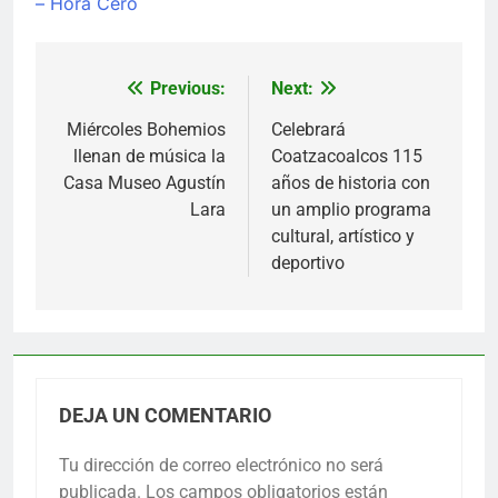
– Hora Cero
Previous:
Next:
Navegación
de
Miércoles Bohemios
Celebrará
llenan de música la
Coatzacoalcos 115
entradas
Casa Museo Agustín
años de historia con
Lara
un amplio programa
cultural, artístico y
deportivo
DEJA UN COMENTARIO
Tu dirección de correo electrónico no será
publicada.
Los campos obligatorios están