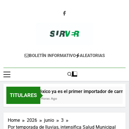
Skip
to
content
SURVER
BOLETÍN INFORMATIVO
ALEATORIAS
México ya es el primer importador de carne de
TITULARES
10 Horas Ago
Home
2026
junio
3
Por temporada de lluvias, intensifica Salud Municipal