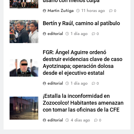
usarlo con menos culpa”
Martin Zuñiga
11 horas ago
0
Bertín y Raúl, camino al patíbulo
editorial
1 día ago
0
FGR: Ángel Aguirre ordenó
destruir evidencias clave de caso
Ayotzinapa; operación dolosa
desde el ejecutivo estatal
editorial
1 día ago
0
¡Estalla la inconformidad en
Zozocolco! Habitantes amenazan
con tomar las oficinas de la CFE
editorial
4 días ago
0