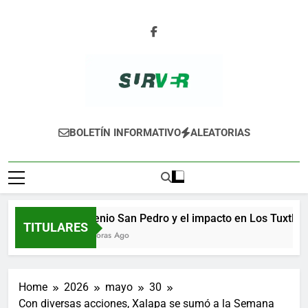
Skip
to
content
SURVER
BOLETÍN INFORMATIVO
ALEATORIAS
Ingenio San Pedro y el impacto en Los Tuxtlas
TITULARES
14 Horas Ago
Home
2026
mayo
30
Con diversas acciones, Xalapa se sumó a la Semana