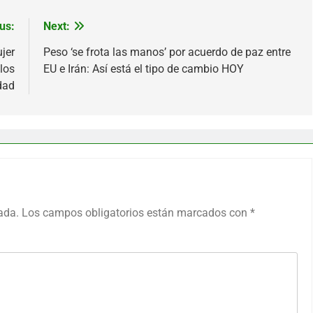
us:
Next:
jer
Peso ‘se frota las manos’ por acuerdo de paz entre
los
EU e Irán: Así está el tipo de cambio HOY
dad
ada.
Los campos obligatorios están marcados con
*