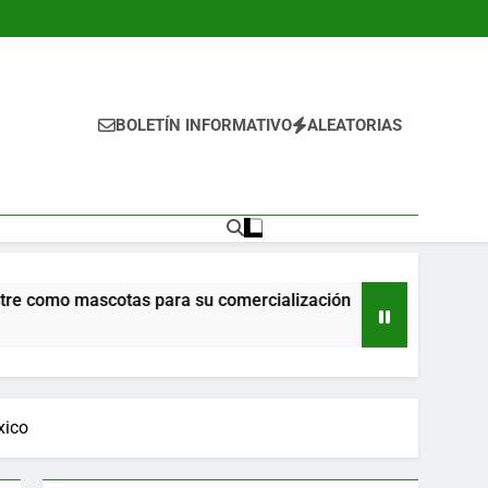
BOLETÍN INFORMATIVO
ALEATORIAS
o mascotas para su comercialización
Propone R
8 Horas Ago
xico