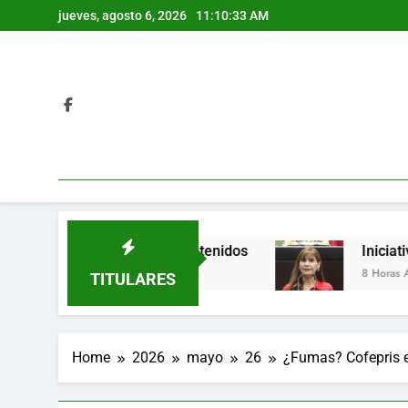
Skip
jueves, agosto 6, 2026
11:10:34 AM
to
content
eracruz; hay varios detenidos
Iniciativa propo
8 Horas Ago
TITULARES
Home
2026
mayo
26
¿Fumas? Cofepris e