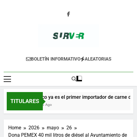
Skip
to
content
SURVER
BOLETÍN INFORMATIVO
ALEATORIAS
México ya es el primer importador de carne de ce
TITULARES
7 Horas Ago
Home
2026
mayo
26
Dona PEMEX 40 mil litros de diésel al Ayuntamiento de