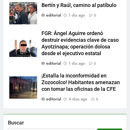
Bertín y Raúl, camino al patíbulo
editorial
1 día ago
0
FGR: Ángel Aguirre ordenó
destruir evidencias clave de caso
Ayotzinapa; operación dolosa
desde el ejecutivo estatal
editorial
1 día ago
0
¡Estalla la inconformidad en
Zozocolco! Habitantes amenazan
con tomar las oficinas de la CFE
editorial
4 días ago
0
Buscar