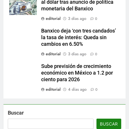
al dólar tras anuncio de política
monetaria del Banxico
editorial
3 días ago
0
Banxico deja ‘con tres candados’
la tasa de interés: Queda sin
cambios en 6.50%
editorial
3 días ago
0
Sube previsión de crecimiento
económico en México a 1.2 por
ciento para 2026
editorial
4 días ago
0
Buscar
BUSCAR