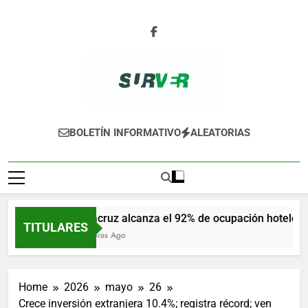
Skip
to
content
SURVER
BOLETÍN INFORMATIVO
ALEATORIAS
Veracruz alcanza el 92% de ocupación hotelera e
TITULARES
14 Horas Ago
Home
2026
mayo
26
Crece inversión extranjera 10.4%; registra récord; ven