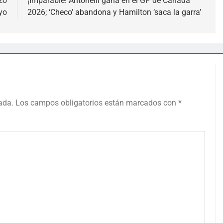
zo
¡Imparable! Antonelli gana en el GP de Canadá
yo
2026; ‘Checo’ abandona y Hamilton ‘saca la garra’
ada.
Los campos obligatorios están marcados con
*