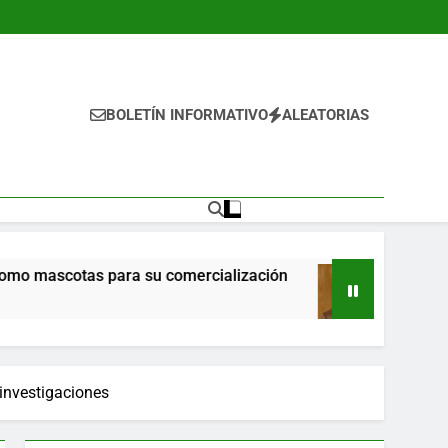
BOLETÍN INFORMATIVO
ALEATORIAS
tas para su comercialización
Propone Ricardo
15 Horas Ago
investigaciones