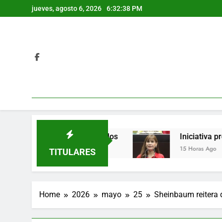
Skip
jueves, agosto 6, 2026
6:32:39 PM
to
content
; hay varios detenidos
Iniciativa propone pro
15 Horas Ago
TITULARES
Home
2026
mayo
25
Sheinbaum reitera 