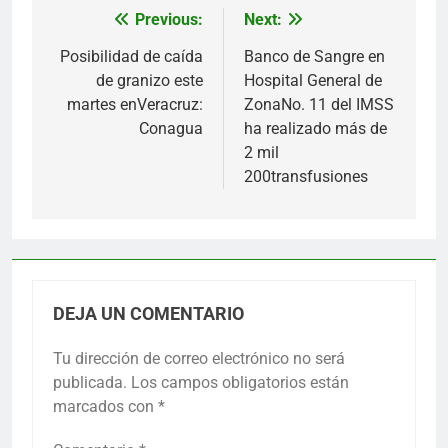
Previous:
Next:
Navegación
de
Posibilidad de caída
Banco de Sangre en
de granizo este
Hospital General de
entradas
martes enVeracruz:
ZonaNo. 11 del IMSS
Conagua
ha realizado más de
2 mil
200transfusiones
DEJA UN COMENTARIO
Tu dirección de correo electrónico no será
publicada.
Los campos obligatorios están
marcados con
*