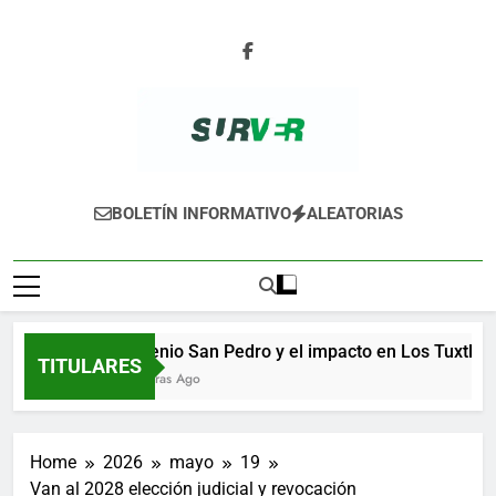
Skip
to
content
SURVER
BOLETÍN INFORMATIVO
ALEATORIAS
Ingenio San Pedro y el impacto en Los Tuxtlas
TITULARES
4 Horas Ago
Home
2026
mayo
19
Van al 2028 elección judicial y revocación