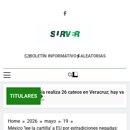
Skip
to
content
SURVER
BOLETÍN INFORMATIVO
ALEATORIAS
Fiscalía realiza 26 cateos en Veracruz; hay varios 
TITULARES
1 Día Ago
Home
2026
mayo
19
México ‘lee la cartilla’ a EU por extradiciones negadas: