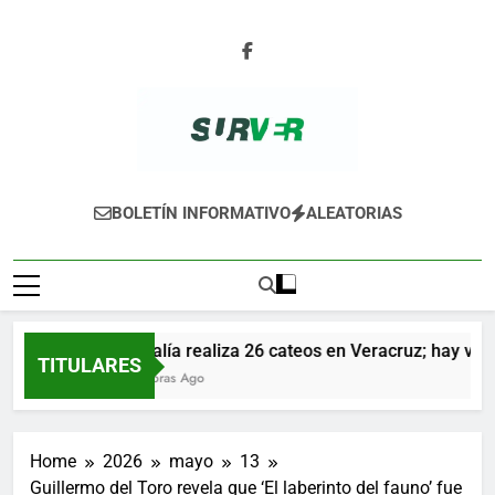
Skip
to
content
SURVER
BOLETÍN INFORMATIVO
ALEATORIAS
Fiscalía realiza 26 cateos en Veracruz; hay vario
TITULARES
24 Horas Ago
Home
2026
mayo
13
Guillermo del Toro revela que ‘El laberinto del fauno’ fue