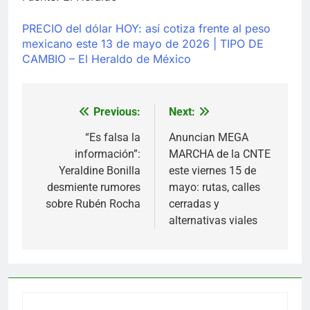
PRECIO del dólar HOY: así cotiza frente al peso
mexicano este 13 de mayo de 2026 | TIPO DE
CAMBIO – El Heraldo de México
Previous:
Next:
Navegación
de
“Es falsa la
Anuncian MEGA
información”:
MARCHA de la CNTE
entradas
Yeraldine Bonilla
este viernes 15 de
desmiente rumores
mayo: rutas, calles
sobre Rubén Rocha
cerradas y
alternativas viales