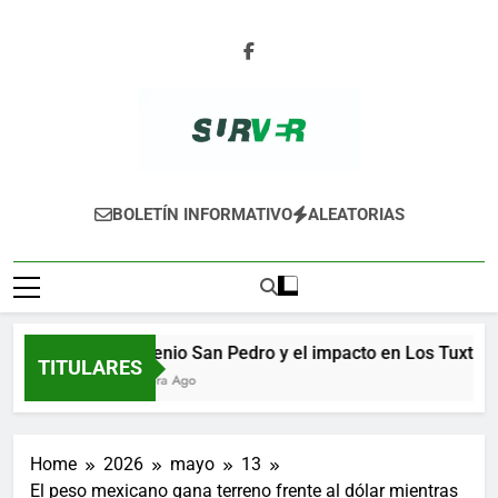
Skip
to
content
SURVER
BOLETÍN INFORMATIVO
ALEATORIAS
Ingenio San Pedro y el impacto en Los Tuxtlas
TITULARES
1 Hora Ago
Home
2026
mayo
13
El peso mexicano gana terreno frente al dólar mientras