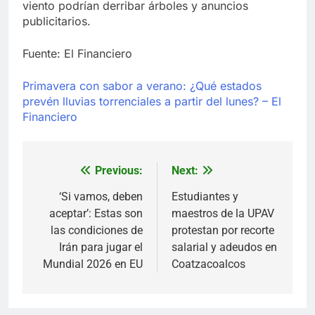
viento podrían derribar árboles y anuncios
publicitarios.
Fuente: El Financiero
Primavera con sabor a verano: ¿Qué estados
prevén lluvias torrenciales a partir del lunes? – El
Financiero
Previous:
Next:
Navegación
de
‘Si vamos, deben
Estudiantes y
aceptar’: Estas son
maestros de la UPAV
entradas
las condiciones de
protestan por recorte
Irán para jugar el
salarial y adeudos en
Mundial 2026 en EU
Coatzacoalcos