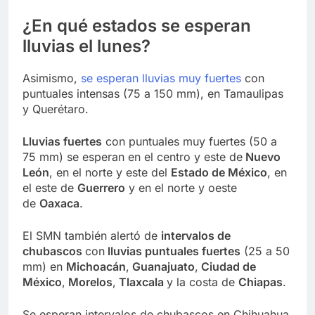
¿En qué estados se esperan
lluvias el lunes?
Asimismo,
se esperan lluvias muy fuertes
con
puntuales intensas (75 a 150 mm), en Tamaulipas
y Querétaro.
Lluvias fuertes
con puntuales muy fuertes (50 a
75 mm) se esperan en el centro y este de
Nuevo
León
, en el norte y este del
Estado de México
, en
el este de
Guerrero
y en el norte y oeste
de
Oaxaca
.
El SMN también alertó de
intervalos de
chubascos
con
lluvias puntuales fuertes
(25 a 50
mm) en
Michoacán
,
Guanajuato
,
Ciudad de
México
,
Morelos
,
Tlaxcala
y la costa de
Chiapas
.
Se esperan intervalos de chubascos en Chihuahua,