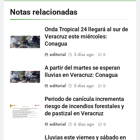
Notas relacionadas
Onda Tropical 24 llegará al sur de
Veracruz este miércoles:
Conagua
editorial
3 días ago
0
A partir del martes se esperan
lluvias en Veracruz: Conagua
editorial
5 días ago
0
Periodo de canícula incrementa
riesgo de incendios forestales y
de pastizal en Veracruz
editorial
6 días ago
0
Lluvias este viernes y sábado en