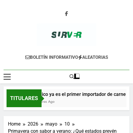
Skip
to
content
SURVER
BOLETÍN INFORMATIVO
ALEATORIAS
México ya es el primer importador de carne de c
TITULARES
16 Horas Ago
Home
2026
mayo
10
Primavera con sabor a verano: ¿Qué estados prevén