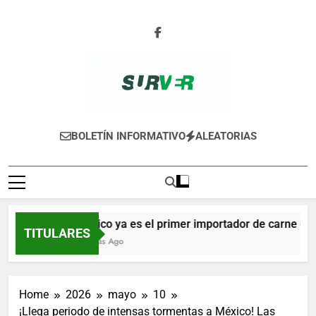
Skip
to
content
SURVER
BOLETÍN INFORMATIVO
ALEATORIAS
México ya es el primer importador de carne de c
TITULARES
5 Horas Ago
Home
2026
mayo
10
¡Llega periodo de intensas tormentas a México! Las