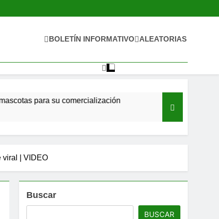
BOLETÍN INFORMATIVO
ALEATORIAS
 para su comercialización
Propone Ricardo Monr
6 Horas Ago
e viral | VIDEO
Buscar
BUSCAR