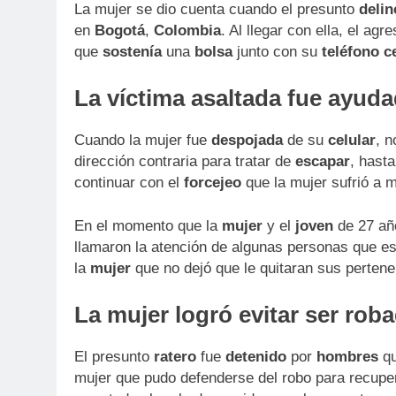
La mujer se dio cuenta cuando el presunto
delin
en
Bogotá
,
Colombia
. Al llegar con ella, el ag
que
sostenía
una
bolsa
junto con su
teléfono
c
La víctima asaltada fue ayuda
Cuando la mujer fue
despojada
de su
celular
, n
dirección contraria para tratar de
escapar
, hast
continuar con el
forcejeo
que la mujer sufrió a m
En el momento que la
mujer
y el
joven
de 27 añ
llamaron la atención de algunas personas que es
la
mujer
que no dejó que le quitaran sus pertene
La mujer logró evitar ser roba
El presunto
ratero
fue
detenido
por
hombres
qu
mujer que pudo defenderse del robo para recupera