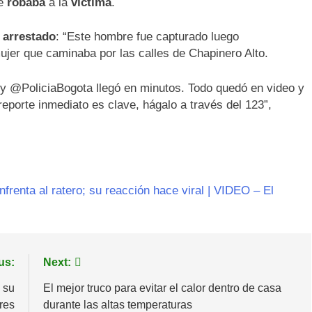
ue
robaba
a la
víctima
.
ó
arrestado
: “Este hombre fue capturado luego
jer que caminaba por las calles de Chapinero Alto.
y @PoliciaBogota llegó en minutos. Todo quedó en video y
 reporte inmediato es clave, hágalo a través del 123”,
nfrenta al ratero; su reacción hace viral | VIDEO – El
us:
Next:
 su
El mejor truco para evitar el calor dentro de casa
res
durante las altas temperaturas