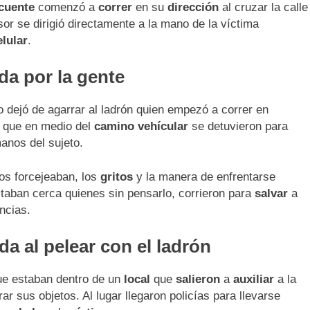
cuente
comenzó a
correr
en su
dirección
al cruzar la calle
resor se dirigió directamente a la mano de la víctima
elular
.
da por la gente
o dejó de agarrar al ladrón quien empezó a correr en
a que en medio del
camino vehícular
se detuvieron para
anos del sujeto.
os forcejeaban, los
gritos
y la manera de enfrentarse
taban cerca quienes sin pensarlo, corrieron para
salvar
a
ncias.
da al pelear con el ladrón
e estaban dentro de un
local
que
salieron
a
auxiliar
a la
r sus objetos. Al lugar llegaron policías para llevarse