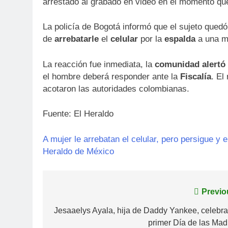
arrestado al grabado en video en el momento q
La policía de Bogotá informó que el sujeto qued
de
arrebatarle
el
celular
por la
espalda
a una mu
La reacción fue inmediata, la
comunidad alertó
el hombre deberá responder ante la
Fiscalía
. El
acotaron las autoridades colombianas.
Fuente: El Heraldo
A mujer le arrebatan el celular, pero persigue y e
Heraldo de México
Navegación
Previo
de
Jesaaelys Ayala, hija de Daddy Yankee, celebra
primer Día de las Mad