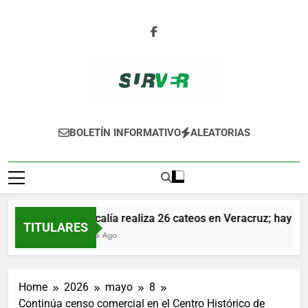
Skip
to
content
SURVER
BOLETÍN INFORMATIVO
ALEATORIAS
Fiscalía realiza 26 cateos en Veracruz; hay vari
TITULARES
1 Día Ago
Home
2026
mayo
8
Continúa censo comercial en el Centro Histórico de