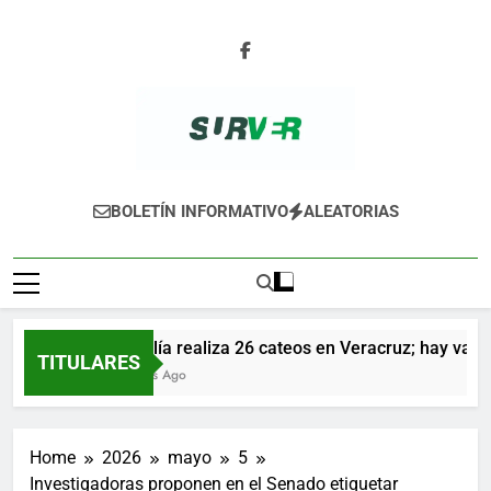
Skip
to
content
SURVER
BOLETÍN INFORMATIVO
ALEATORIAS
Fiscalía realiza 26 cateos en Veracruz; hay varios
TITULARES
6 Horas Ago
Home
2026
mayo
5
Investigadoras proponen en el Senado etiquetar