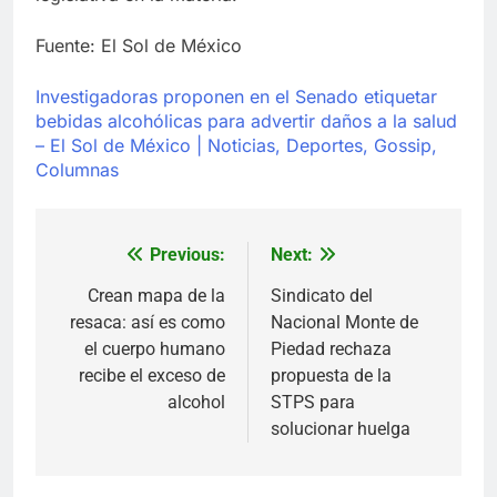
Fuente: El Sol de México
Investigadoras proponen en el Senado etiquetar
bebidas alcohólicas para advertir daños a la salud
– El Sol de México | Noticias, Deportes, Gossip,
Columnas
Previous:
Next:
Navegación
de
Crean mapa de la
Sindicato del
resaca: así es como
Nacional Monte de
entradas
el cuerpo humano
Piedad rechaza
recibe el exceso de
propuesta de la
alcohol
STPS para
solucionar huelga