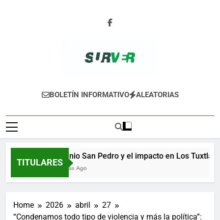
Skip
to
content
SURVER
BOLETÍN INFORMATIVO
ALEATORIAS
Ingenio San Pedro y el impacto en Los Tuxtlas
TITULARES
8 Horas Ago
Home
2026
abril
27
“Condenamos todo tipo de violencia y más la política”: