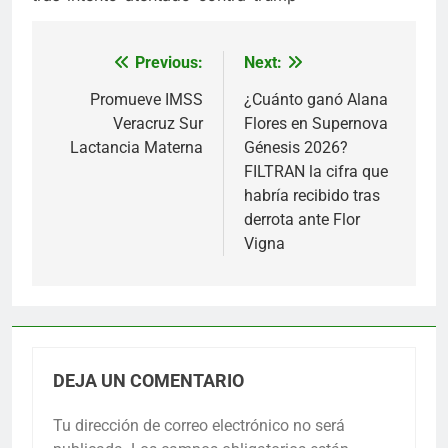
Previous:
Next:
Navegación
de
Promueve IMSS
¿Cuánto ganó Alana
Veracruz Sur
Flores en Supernova
entradas
Lactancia Materna
Génesis 2026?
FILTRAN la cifra que
habría recibido tras
derrota ante Flor
Vigna
DEJA UN COMENTARIO
Tu dirección de correo electrónico no será