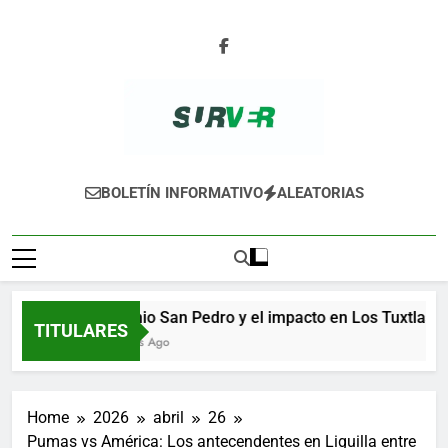
Skip
to
content
SURVER
BOLETÍN INFORMATIVO
ALEATORIAS
Ingenio San Pedro y el impacto en Los Tuxtlas
TITULARES
9 Horas Ago
Home
2026
abril
26
Pumas vs América: Los antecendentes en Liguilla entre