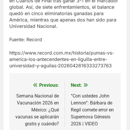
en Cuartos de Final tras ganar 3-1 en el marcador
global. Así, de siete enfrentamientos, el balance
quedó en cinco eliminatorias ganadas para
América, mientras que apenas dos han sido para
Universidad Nacional.
Fuente: Record
https://www.record.com.mx/historia/pumas-vs-
america-los-antecendentes-en-liguilla-entre-
universidad-y-aguilas-2026042616333273763
Previous:
Next:
Navegación
de
Semana Nacional de
“Con ustedes John
Vacunación 2026 en
Lennon”: Bárbara de
entradas
México: ¿Qué
Regil comete error en
vacunas se aplicarán
Supernova Génesis
gratis y cuándo?
2026 | VIDEO