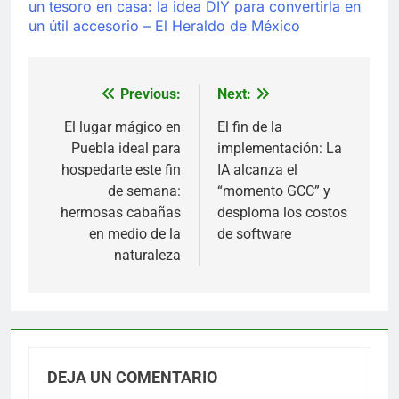
un tesoro en casa: la idea DIY para convertirla en
un útil accesorio – El Heraldo de México
Previous:
Next:
Navegación
de
El lugar mágico en
El fin de la
Puebla ideal para
implementación: La
entradas
hospedarte este fin
IA alcanza el
de semana:
“momento GCC” y
hermosas cabañas
desploma los costos
en medio de la
de software
naturaleza
DEJA UN COMENTARIO