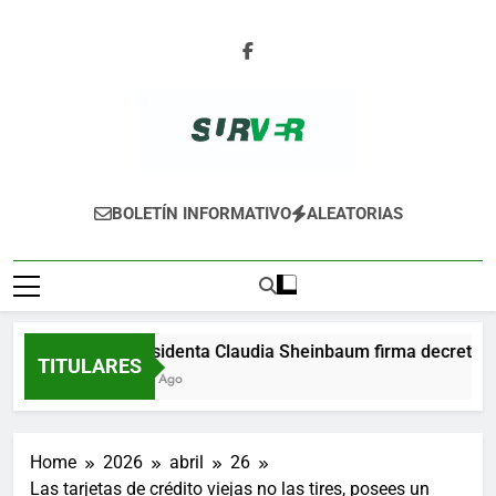
Skip
to
content
SURVER
BOLETÍN INFORMATIVO
ALEATORIAS
Presidenta Claudia Sheinbaum firma decreto para
TITULARES
1 Día Ago
Home
2026
abril
26
Las tarjetas de crédito viejas no las tires, posees un