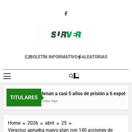
Skip
to
content
SURVER
BOLETÍN INFORMATIVO
ALEATORIAS
Condenan a casi 5 años de prisión a 6 expolicía
TITULARES
41 Minutos Ago
Home
2026
abril
25
Veracruz aprueba nuevo plan con 140 acciones de