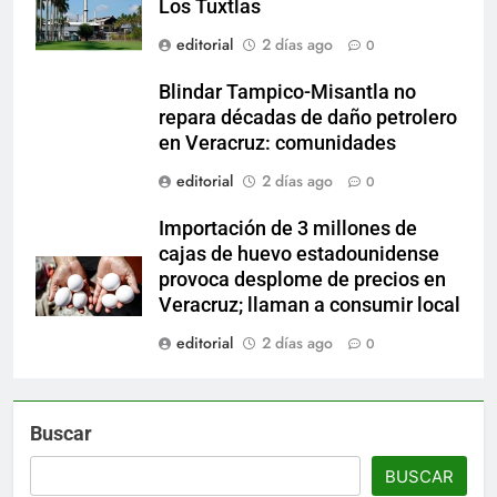
Los Tuxtlas
editorial
2 días ago
0
Blindar Tampico-Misantla no
repara décadas de daño petrolero
en Veracruz: comunidades
editorial
2 días ago
0
Importación de 3 millones de
cajas de huevo estadounidense
provoca desplome de precios en
Veracruz; llaman a consumir local
editorial
2 días ago
0
Buscar
BUSCAR