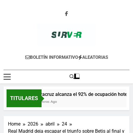
Skip
to
content
SURVER
BOLETÍN INFORMATIVO
ALEATORIAS
Veracruz alcanza el 92% de ocupación hotelera
TITULARES
14 Horas Ago
Home
2026
abril
24
Real Madrid deja escapar el triunfo sobre Betis al final y