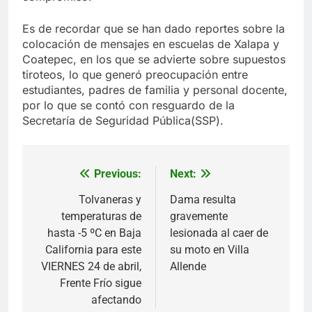
Es de recordar que se han dado reportes sobre la
colocación de mensajes en escuelas de Xalapa y
Coatepec, en los que se advierte sobre supuestos
tiroteos, lo que generó preocupación entre
estudiantes, padres de familia y personal docente,
por lo que se contó con resguardo de la
Secretaría de Seguridad Pública(SSP).
Previous:
Next:
Navegación
de
Tolvaneras y
Dama resulta
temperaturas de
gravemente
entradas
hasta -5 ºC en Baja
lesionada al caer de
California para este
su moto en Villa
VIERNES 24 de abril,
Allende
Frente Frío sigue
afectando