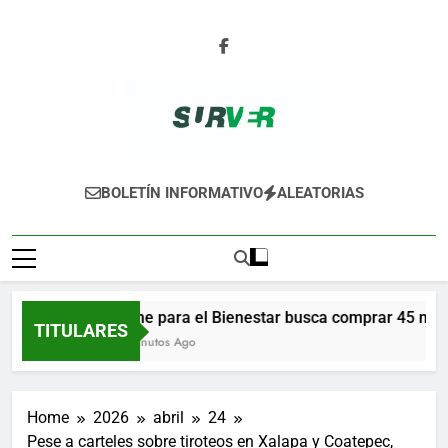
Skip
to
content
SURVER
BOLETÍN INFORMATIVO
ALEATORIAS
Leche para el Bienestar busca comprar 45 millon
TITULARES
56 Minutos Ago
Home
2026
abril
24
Pese a carteles sobre tiroteos en Xalapa y Coatepec,