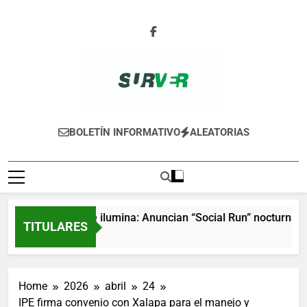
Skip
to
content
SURVER
BOLETÍN INFORMATIVO
ALEATORIAS
Xalapa se ilumina: Anuncian “Social Run” nocturna y n
TITULARES
4 Horas Ago
Home
2026
abril
24
IPE firma convenio con Xalapa para el manejo y