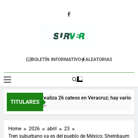
Skip
to
content
SURVER
BOLETÍN INFORMATIVO
ALEATORIAS
Fiscalía realiza 26 cateos en Veracruz; hay varios det
TITULARES
18 Horas Ago
Home
2026
abril
23
Tren suburbano ya es del pueblo de México; Sheinbaum