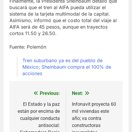
Finalmente, la Presidenta Sheinbaum detalló que
buscará que el tren al AIFA pueda utilizar el
sistema de la tarjeta multimodal de la capital.
Asimismo, informó que el costo total del viaje al
AIFA será de 45 pesos, aunque en trayectos
cortos 11.50 y 26.50.
Fuente: Polemón
Tren suburbano ya es del pueblo de
México; Sheinbaum compra el 100% de
acciones
Previous:
Next:
Navegación
de
El Estado y la paz
Infonavit proyecta 60
están por encima de
mil viviendas este
entradas
cualquier conducta
año; va contra
antisocial:
constructoras