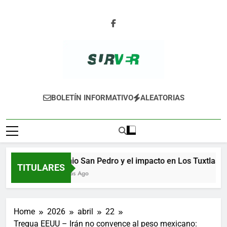
Skip
to
content
SURVER
BOLETÍN INFORMATIVO
ALEATORIAS
Ingenio San Pedro y el impacto en Los Tuxtlas
TITULARES
12 Horas Ago
Home
2026
abril
22
Tregua EEUU – Irán no convence al peso mexicano: