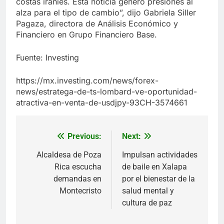
costas iraníes. Esta noticia generó presiones al
alza para el tipo de cambio”, dijo Gabriela Siller
Pagaza, directora de Análisis Económico y
Financiero en Grupo Financiero Base.
Fuente: Investing
https://mx.investing.com/news/forex-
news/estratega-de-ts-lombard-ve-oportunidad-
atractiva-en-venta-de-usdjpy-93CH-3574661
Previous:
Next:
Navegación
de
Alcaldesa de Poza
Impulsan actividades
Rica escucha
de baile en Xalapa
entradas
demandas en
por el bienestar de la
Montecristo
salud mental y
cultura de paz