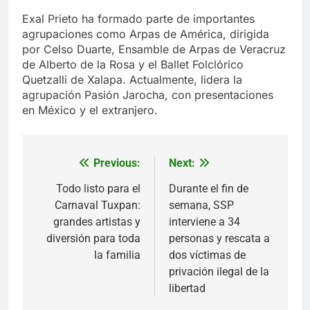
Exal Prieto ha formado parte de importantes
agrupaciones como Arpas de América, dirigida
por Celso Duarte, Ensamble de Arpas de Veracruz
de Alberto de la Rosa y el Ballet Folclórico
Quetzalli de Xalapa. Actualmente, lidera la
agrupación Pasión Jarocha, con presentaciones
en México y el extranjero.
Previous:
Next:
Navegación
de
Todo listo para el
Durante el fin de
Carnaval Tuxpan:
semana, SSP
entradas
grandes artistas y
interviene a 34
diversión para toda
personas y rescata a
la familia
dos víctimas de
privación ilegal de la
libertad