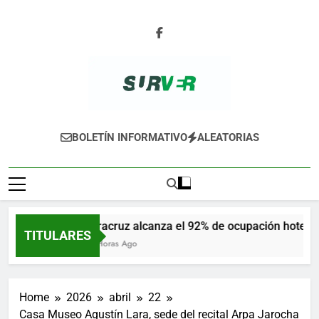
Skip
to
content
SURVER
BOLETÍN INFORMATIVO
ALEATORIAS
Veracruz alcanza el 92% de ocupación hotelera
TITULARES
14 Horas Ago
Home
2026
abril
22
Casa Museo Agustín Lara, sede del recital Arpa Jarocha