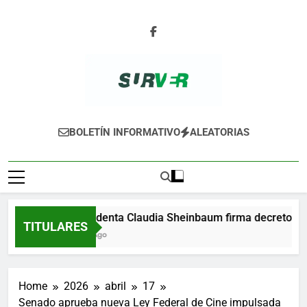
Skip
to
content
SURVER
BOLETÍN INFORMATIVO
ALEATORIAS
Presidenta Claudia Sheinbaum firma decreto para 
TITULARES
1 Día Ago
Home
2026
abril
17
Senado aprueba nueva Ley Federal de Cine impulsada