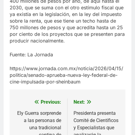
400 millones de pesos por año, de aquí hasta el
2030, que se suma con el otro estímulo fiscal que
ya existía en la legislación, en la ley del impuesto
sobre la renta, que ese tiene un techo hasta de
750 millones de pesos y que acredita hasta un 25
por ciento de los proyectos que se presenten para
producir nacionalmente.
Fuente: La Jornada
https://www.jornada.com.mx/noticia/2026/04/15/
politica/senado-aprueba-nueva-ley-federal-de-
cine-impulsada-por-sheinbaum
Previous:
Next:
Navegación
de
Ely Guerra sorprende
Presidenta presenta
a las personas de
Comité de Científicos
entradas
una tradicional
y Especialistas que
cantina de
analizarán la