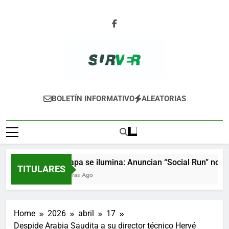
Skip
to
content
SURVER
BOLETÍN INFORMATIVO
ALEATORIAS
Xalapa se ilumina: Anuncian “Social Run” noctur
TITULARES
4 Horas Ago
Home
2026
abril
17
Despide Arabia Saudita a su director técnico Hervé