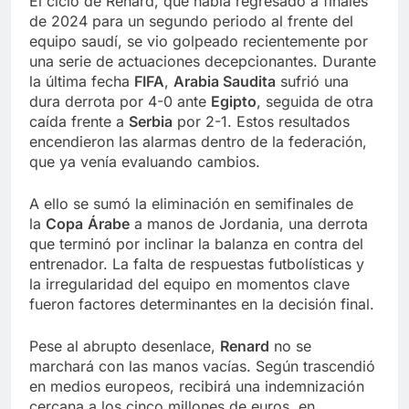
El ciclo de Renard, que había regresado a finales
de 2024 para un segundo periodo al frente del
equipo saudí, se vio golpeado recientemente por
una serie de actuaciones decepcionantes. Durante
la última fecha
FIFA
,
Arabia Saudita
sufrió una
dura derrota por 4-0 ante
Egipto
, seguida de otra
caída frente a
Serbia
por 2-1. Estos resultados
encendieron las alarmas dentro de la federación,
que ya venía evaluando cambios.
A ello se sumó la eliminación en semifinales de
la
Copa
Árabe
a manos de Jordania, una derrota
que terminó por inclinar la balanza en contra del
entrenador. La falta de respuestas futbolísticas y
la irregularidad del equipo en momentos clave
fueron factores determinantes en la decisión final.
Pese al abrupto desenlace,
Renard
no se
marchará con las manos vacías. Según trascendió
en medios europeos, recibirá una indemnización
cercana a los cinco millones de euros, en