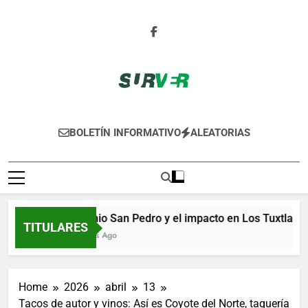
Skip
to
content
SURVER
BOLETÍN INFORMATIVO
ALEATORIAS
Ingenio San Pedro y el impacto en Los Tuxtlas
TITULARES
6 Horas Ago
Home
2026
abril
13
Tacos de autor y vinos: Así es Coyote del Norte, taquería