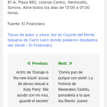
81-A, Plaza 662, colonia Centro, Hermosillo,
Sonora. Abre todos los días de 13:00 a 01:00
horas.
Fuente: El Financiero
Tacos de autor y vinos: Así es Coyote del Norte,
taquería de Carín León donde pelearon diputados
del Verde – El Financiero
Previous:
Next:
Navegación
de
Actriz de ‘Orange is
‘Comía pan de
the new black’ acusa
pulque con atole’: La
entradas
de abuso sexual a
historia de
Katy Perry: ‘Me
Merendero Saltillo,
ayudó con mi visa,
panadería a la que
guardé el secreto’
iba Benito Juárez